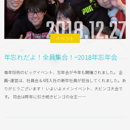
2018.12.27
イベント
年忘れだよ！全員集合！~2018年忘年会
毎年恒例のビッグイベント、忘年会が今年も開催されました。 企
画~運営は、社員会＆4月入社の新卒社員が担当してくれました。あ
りがとうございます！ いよいよメインイベント、大ビンゴ大会で
す。 司会は昨年に引き続きビンゴの女王……