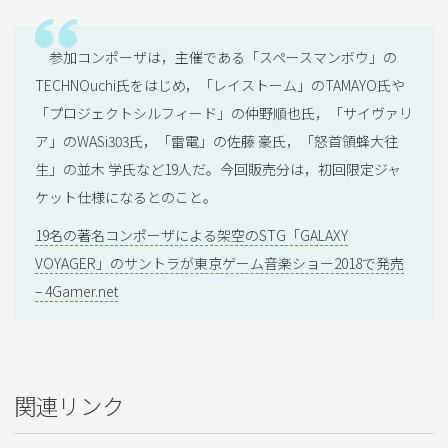
参加コンポーザは，主催である「スペースマンボウ」の
TECHNOuchi氏をはじめ，「レイストーム」のTAMAYO氏や
「プロジェクトシルフィード」の仲野順也氏，「サイヴァリ
ア」のWASi303氏，「雷電」の佐藤 豪氏，「怒首領蜂大往
生」の並木 学氏など19人だ。今回販売分は，初回限定ジャ
ケット仕様になるとのこと。
19名の著名コンポーザによる架空のSTG「GALAXY
VOYAGER」のサントラが東京ゲーム音楽ショー2018で発売
– 4Gamer.net
関連リンク