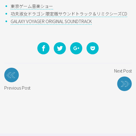
東京ゲーム音楽ショー
功夫淑女ドラゴン 限定版サウンドトラック＆リミクシーズCD
GALAXY VOYAGER ORIGINAL SOUNDTRACK
投
Next Post
稿
ナ
Previous Post
ビ
ゲ
ー
シ
ョ
ン