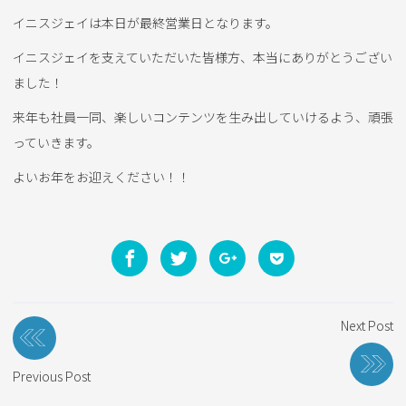
イニスジェイは本日が最終営業日となります。
イニスジェイを支えていただいた皆様方、本当にありがとうござい
ました！
来年も社員一同、楽しいコンテンツを生み出していけるよう、頑張
っていきます。
よいお年をお迎えください！！
投
Next Post
稿
ナ
Previous Post
ビ
ゲ