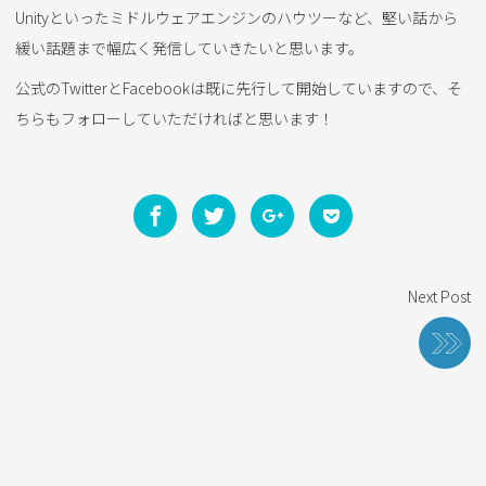
Unityといったミドルウェアエンジンのハウツーなど、堅い話から
緩い話題まで幅広く発信していきたいと思います。
公式のTwitterとFacebookは既に先行して開始していますので、そ
ちらもフォローしていただければと思います！
投
Next Post
稿
ナ
ビ
ゲ
ー
シ
ョ
ン