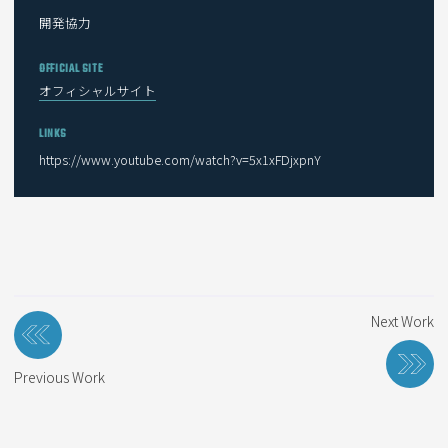
開発協力
OFFICIAL SITE
オフィシャルサイト
LINKS
https://www.youtube.com/watch?v=5x1xFDjxpnY
投
Next Work
稿
ナ
Previous Work
ビ
ゲ
ー
シ