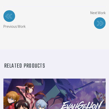
投
Next Work
稿
ナ
Previous Work
ビ
ゲ
ー
シ
ョ
ン
RELATED PRODUCTS