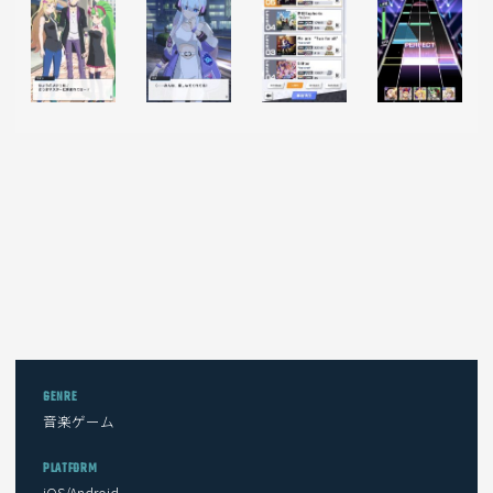
GENRE
音楽ゲーム
PLATFORM
iOS/Android