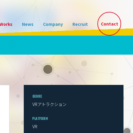
Contact
Works
News
Company
Recruit
E開発事業
GENRE
VRアトラクション
PLATFORM
VR