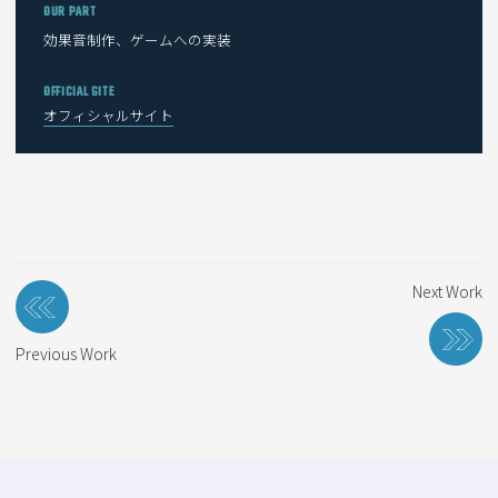
OUR PART
効果音制作、ゲームへの実装
OFFICIAL SITE
オフィシャルサイト
投
Next Work
稿
ナ
Previous Work
ビ
ゲ
ー
シ
ョ
ン