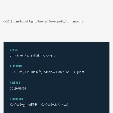
© 2019 gumi Inc. All Rights Reserved. Developed by Yomuneco Inc.
GENRE
VRマルチプレイ剣戟アクション
PLATFORM
HTC Vive / Oculus Rift / Windows MR / Oculus Quest
RELEASE
2019/06/07
PUBLISHER
株式会社gumi(開発：株式会社よむネコ)