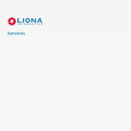
Services
GAME Development
EXGAME Development
Works
News
Company
Recruit
Contact
© 2017 LIONA LTD.