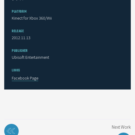
PLATFORM
Kinect for Xbox 360/Wii
RELEASE
2012.11.13
PUBLISHER
Ubisoft Entertainment
LINKS
Facebook Page
投
Next Work
稿