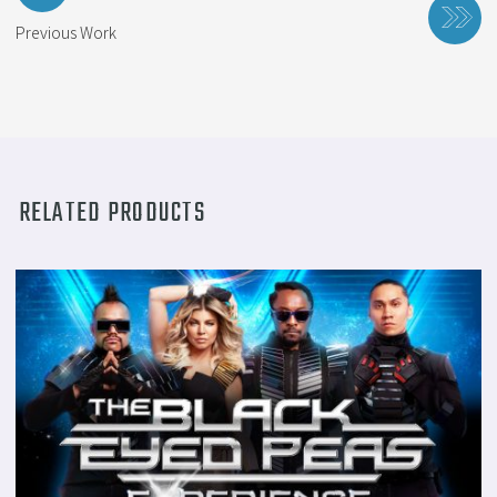
ナ
Previous Work
ビ
ゲ
ー
シ
ョ
ン
RELATED PRODUCTS