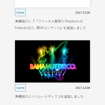
GAME開発事業
EXGAME開発事業
Game
2017.12.08
実績紹介に『「ファンキル夏祭り Phantom of
Works
Festival 2017」用VRコンテンツ』を追加しました
News
Company
Recruit
Contact
Game
2017.12.08
実績紹介にバハムートディスコを追加しました