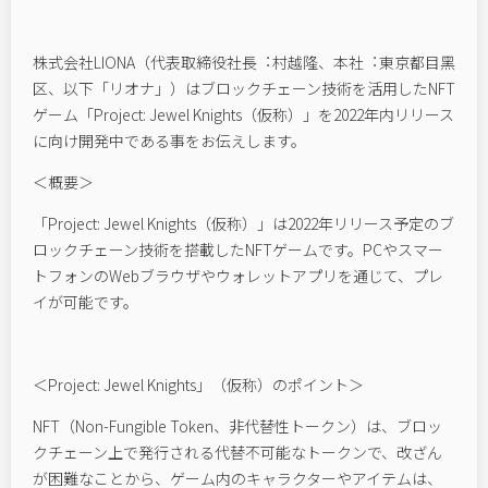
Company
株式会社LIONA（代表取締役社⻑︓村越隆、本社︓東京都⽬⿊
Recruit
区、以下「リオナ」）はブロックチェーン技術を活用したNFT
ゲーム「Project: Jewel Knights（仮称）」を2022年内リリース
に向け開発中である事をお伝えします。
Contact
＜概要＞
「Project: Jewel Knights（仮称）」は2022年リリース予定のブ
ロックチェーン技術を搭載したNFTゲームです。PCやスマー
トフォンのWebブラウザやウォレットアプリを通じて、プレ
イが可能です。
＜Project: Jewel Knights」（仮称）のポイント＞
NFT（Non-Fungible Token、非代替性トークン）は、ブロッ
クチェーン上で発行される代替不可能なトークンで、改ざん
が困難なことから、ゲーム内のキャラクターやアイテムは、