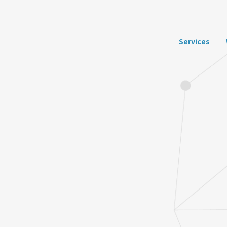
Services
GAME開発事業
EXGAM