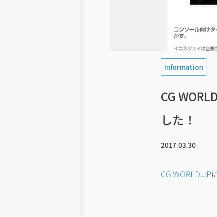
Information
CG WO
した！
2017.03.30
CG WORLD.JP