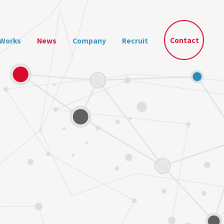
Contact
Works
News
Company
Recruit
E開発事業