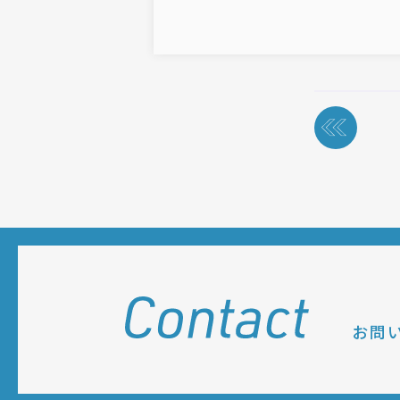
投
稿
ナ
ビ
ゲ
ー
シ
ョ
ン
お問