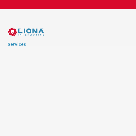
Services
GAME Development
EXGAME Development
Works
News
Company
Recruit
Contact
© 2017 LIONA LTD.